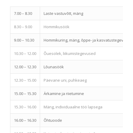
7.00 – 8.30
Laste vastuvõtt, mäng
8.30 – 9.00
Hommikusöök
9.00 – 10.30
Hommikuring, mäng, õppe- ja kasvatustegevused
10.30 – 12.00
Õuesolek, liikumistegevused
12.00 – 12.30
Lõunasöök
12.30 – 15.00
Päevane uni, puhkeaeg
15.00 – 15.30
Ärkamine ja riietumine
15.30 – 16.00
Mäng, individuaalne töö lapsega
16.00 – 16.30
Õhtuoode