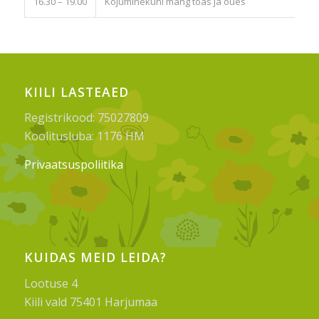
16.30 – 19.00
Kojuminekuni mäng toas ja õues
KIILI LASTEAED
Registrikood: 75027809
Koolitusluba: 1176 HM
Privaatsuspoliitika
KUIDAS MEID LEIDA?
Lootuse 4
Kiili vald 75401 Harjumaa