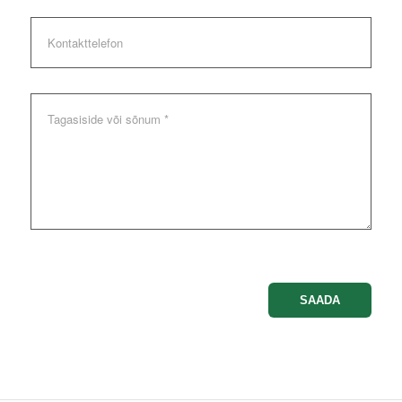
Kontakttelefon
Sõnum
Please
leave
this
field
empty.