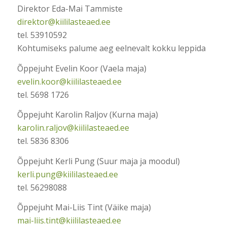
Direktor Eda-Mai Tammiste
direktor@kiililasteaed.ee
tel. 53910592
Kohtumiseks palume aeg eelnevalt kokku leppida
Õppejuht Evelin Koor (Vaela maja)
evelin.koor@kiililasteaed.ee
tel. 5698 1726
Õppejuht Karolin Raljov (Kurna maja)
karolin.raljov@kiililasteaed.ee
tel. 5836 8306
Õppejuht Kerli Pung (Suur maja ja moodul)
kerli.pung@kiililasteaed.ee
tel. 56298088
Õppejuht Mai-Liis Tint (Väike maja)
mai-liis.tint@kiililasteaed.ee