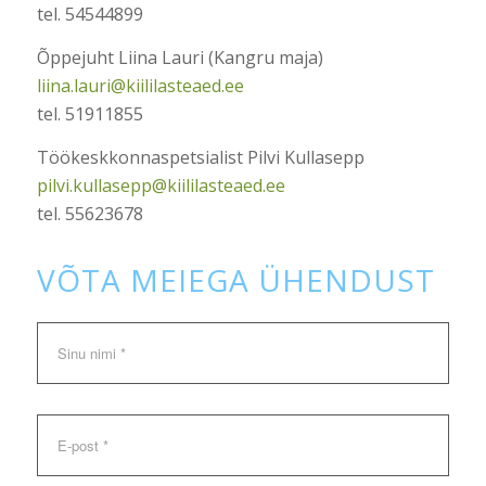
tel. 54544899
Õppejuht Liina Lauri (Kangru maja)
liina.lauri@kiililasteaed.ee
tel. 51911855
Töökeskkonnaspetsialist Pilvi Kullasepp
pilvi.kullasepp@kiililasteaed.ee
tel. 55623678
VÕTA MEIEGA ÜHENDUST
Nimi
E-
post