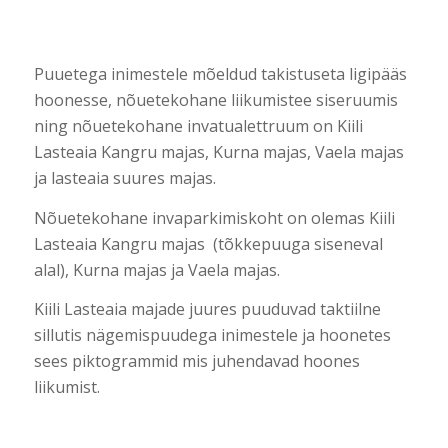
Puuetega inimestele mõeldud takistuseta ligipääs
hoonesse, nõuetekohane liikumistee siseruumis
ning nõuetekohane invatualettruum on Kiili
Lasteaia Kangru majas, Kurna majas, Vaela majas
ja lasteaia suures majas.
Nõuetekohane invaparkimiskoht on olemas Kiili
Lasteaia Kangru majas (tõkkepuuga siseneval
alal), Kurna majas ja Vaela majas.
Kiili Lasteaia majade juures puuduvad taktiilne
sillutis nägemispuudega inimestele ja hoonetes
sees piktogrammid mis juhendavad hoones
liikumist.